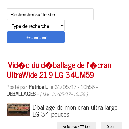
Rechercher
Vid�o du d�ballage de l'�cran
UltraWide 21:9 LG 34UM59
Posté par
Patrice L
le 31/05/17 - 10h56 -
DEBALLAGES
-
[ Màj : 31/05/17 - 10h56 ]
Dballage de mon cran ultra large
LG 34 pouces
Article vu 477 fois
0 com