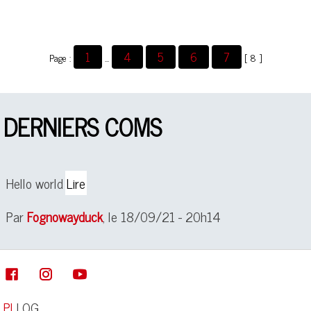
1
4
5
6
7
Page :
...
[ 8 ]
DERNIERS COMS
Hello world
Lire
Par
Fognowayduck
, le 18/09/21 - 20h14
PL
LOG